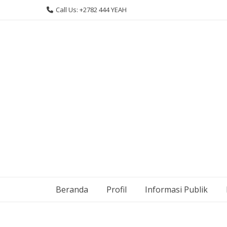
Skip
Call Us: +2782 444 YEAH
to
content
Beranda
Profil
Informasi Publik