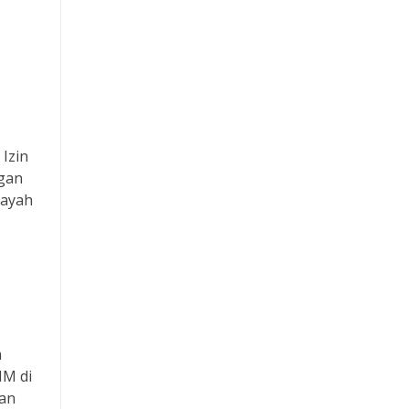
Rtp Slot
Slot Qris
Slot Deposit 5000
Pragmatic Play
Izin
ngan
Slot Indosat
layah
Data HK
demo slot
a
IM di
nan