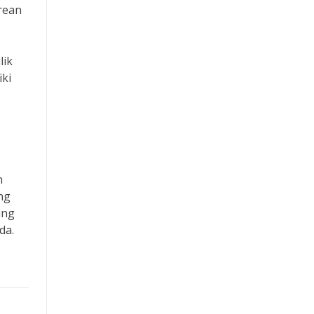
Togel Macau
rean
Slot Pulsa
lik
Live Draw SDY
ki
Togel Macau
RTP Slot
n
Slot Tri
ng
ung
Slot Dana
da.
Slot Pulsa
Slot Indosat