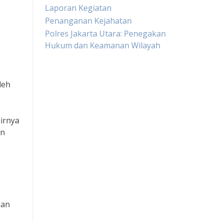
Laporan Kegiatan
Penanganan Kejahatan
Polres Jakarta Utara: Penegakan
Hukum dan Keamanan Wilayah
Live Draw HK
leh
Slot Pulsa
irnya
Togel sgp
an
Slot Dana
Toto Macau
Togel
kan