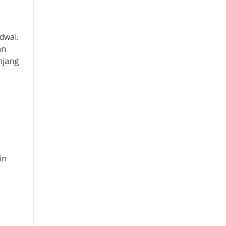
dwal.
an
njang
in