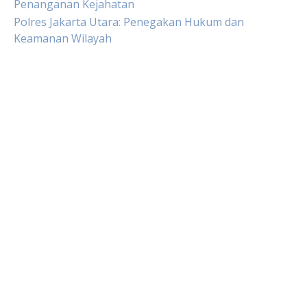
Penanganan Kejahatan
Polres Jakarta Utara: Penegakan Hukum dan
Keamanan Wilayah
Live Draw HK
Slot Pulsa
Togel sgp
Slot Dana
Toto Macau
Togel
Togel Macau