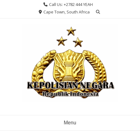
Skip
Call Us: +2782 444 YEAH
to
Cape Town, South Africa
content
Menu