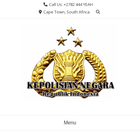
Skip
Call Us: +2782 444 YEAH
to
Cape Town, South Africa
content
Menu