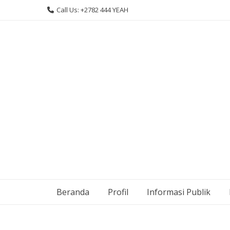
Skip
Call Us: +2782 444 YEAH
to
content
Beranda
Profil
Informasi Publik