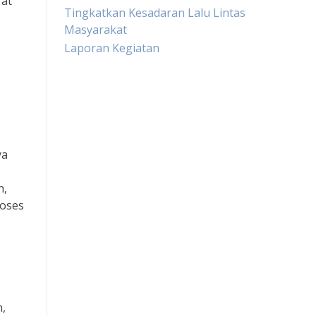
rat
Tingkatkan Kesadaran Lalu Lintas
Masyarakat
Laporan Kegiatan
Live Draw HK
Slot Pulsa
ya
Togel sgp
h,
Slot Dana
roses
Toto Macau
Togel
,
Togel Macau