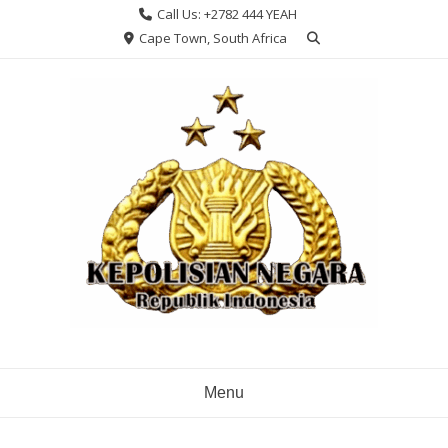
Skip
Call Us: +2782 444 YEAH
to
Cape Town, South Africa
content
Menu