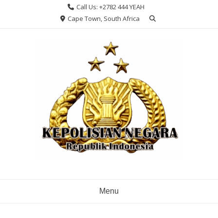
Skip
Call Us: +2782 444 YEAH
to
Cape Town, South Africa
content
Menu