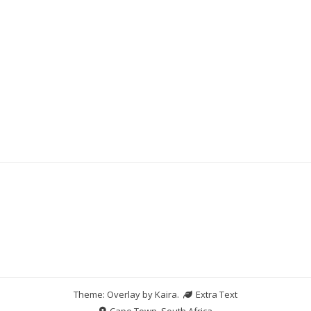
Slot Indosat
Data HK
demo slot
Theme: Overlay by
Kaira
.
Extra Text