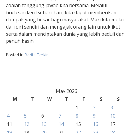
adalah tanggung jawab kita bersama. Melalui
tindakan kecil sehari-hari, kita dapat memberikan
dampak yang besar bagi masyarakat. Mari kita mulai
dari diri sendiri dan mengajak orang lain untuk ikut
serta dalam menciptakan dunia yang lebih peduli dan
penuh kasih.
Posted in
Berita Terkini
May 2026
M
T
W
T
F
S
S
1
2
3
4
5
6
7
8
9
10
11
12
13
14
15
16
17
18
19
20
21
22
23
24