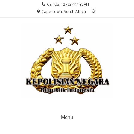
Skip
Call Us: +2782 444 YEAH
to
Cape Town, South Africa
content
Menu