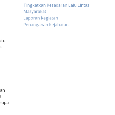
Tingkatkan Kesadaran Lalu Lintas
Masyarakat
Laporan Kegiatan
Penanganan Kejahatan
atu
Live Draw HK
a
Slot Pulsa
Togel sgp
Slot Dana
man
Toto Macau
s
erupa
Togel