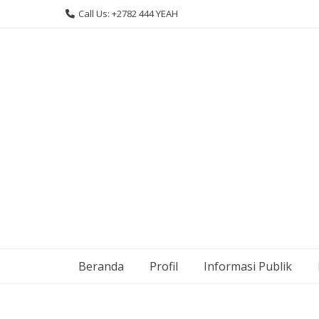
Skip
Call Us: +2782 444 YEAH
to
content
Beranda
Profil
Informasi Publik