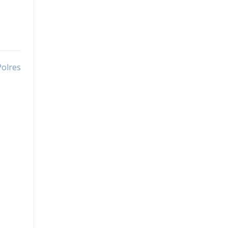
Togel Macau
Slot Pulsa
Live Draw SDY
olres
Togel Macau
RTP Slot
Slot Tri
Slot Dana
Slot Pulsa
Slot Indosat