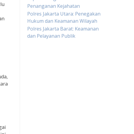
lu
Penanganan Kejahatan
Polres Jakarta Utara: Penegakan
an
Hukum dan Keamanan Wilayah
Polres Jakarta Barat: Keamanan
dan Pelayanan Publik
Live Draw HK
Slot Pulsa
uda,
cara
Togel sgp
Slot Dana
Toto Macau
gai
Togel