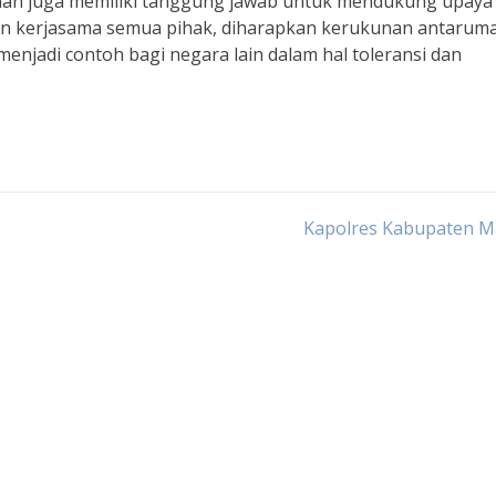
nan juga memiliki tanggung jawab untuk mendukung upaya 
an kerjasama semua pihak, diharapkan kerukunan antarum
menjadi contoh bagi negara lain dalam hal toleransi dan
Kapolres Kabupaten M