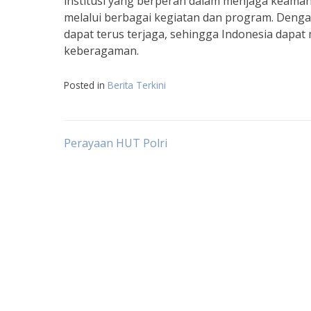
institusi yang berperan dalam menjaga keama
melalui berbagai kegiatan dan program. Deng
dapat terus terjaga, sehingga Indonesia dapat 
keberagaman.
Posted in
Berita Terkini
Post
Perayaan HUT Polri
navigation