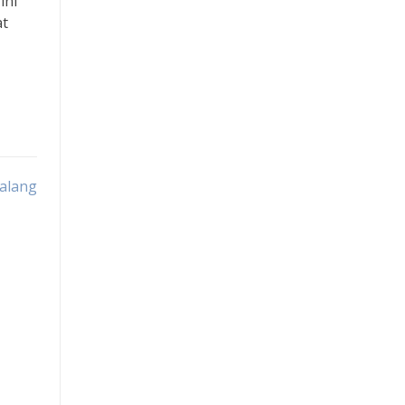
ini
at
Togel Macau
Slot Pulsa
Live Draw SDY
Togel Macau
alang
RTP Slot
Slot Tri
Slot Dana
Slot Pulsa
Slot Indosat