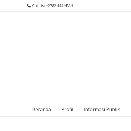
Skip
Call Us: +2782 444 YEAH
to
content
Beranda
Profil
Informasi Publik