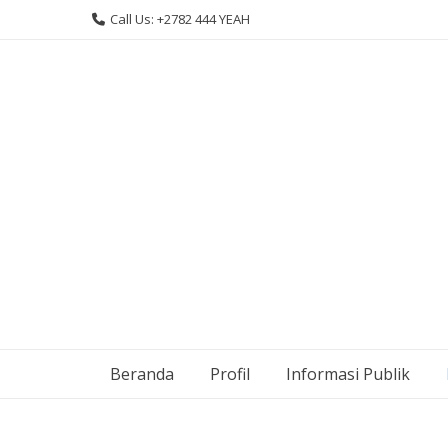
Skip
Call Us: +2782 444 YEAH
to
content
Beranda
Profil
Informasi Publik