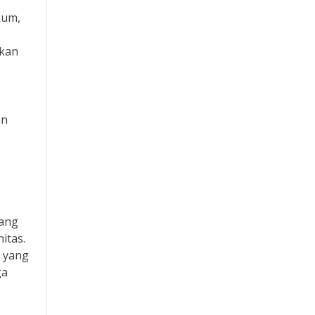
Togel Macau
kum,
Slot Pulsa
akan
Live Draw SDY
Togel Macau
an
RTP Slot
Slot Tri
Slot Dana
yang
itas.
Slot Pulsa
n yang
ga
Slot Indosat