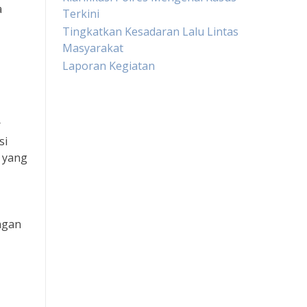
a
Terkini
Tingkatkan Kesadaran Lalu Lintas
Masyarakat
Laporan Kegiatan
Live Draw HK
r
si
Slot Pulsa
l yang
Togel sgp
Slot Dana
ngan
Toto Macau
Togel