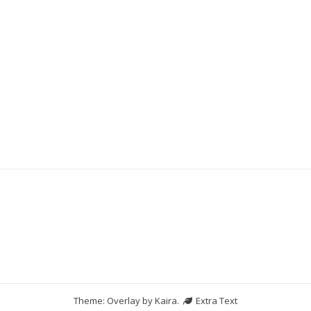
Slot Indosat
Data HK
demo slot
Theme: Overlay by
Kaira
.
Extra Text