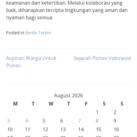
keamanan dan ketertiban. Melalui kolaborasi yang
baik, diharapkan tercipta lingkungan yang aman dan
nyaman bagi semua.
Posted in
Berita Terkini
Post
Aspirasi Warga Untuk
Sejarah Polres Indonesia
Polres
navigation
August 2026
M
T
W
T
F
S
S
1
2
3
4
5
6
7
8
9
10
11
12
13
14
15
16