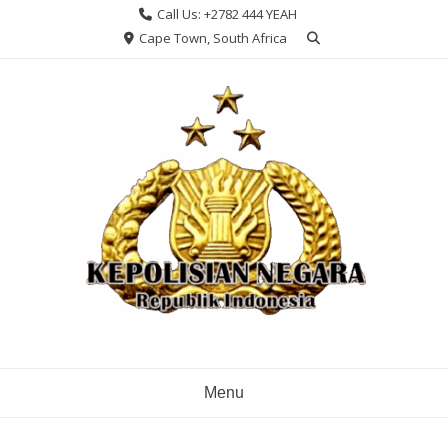
Skip
Call Us: +2782 444 YEAH
to
Cape Town, South Africa
content
Menu