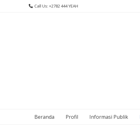
Skip
Call Us: +2782 444 YEAH
to
content
Beranda
Profil
Informasi Publik