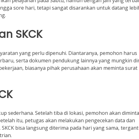
ikan pelayanan pada Sabtu, namun dengan jam yang terbat
gga sore hari, tetapi sangat disarankan untuk datang lebi
ng.
uan SKCK
aratan yang perlu dipenuhi. Diantaranya, pemohon harus
terbaru, serta dokumen pendukung lainnya yang mungkin di
 pekerjaan, biasanya pihak perusahaan akan meminta surat
KCK
p sederhana. Setelah tiba di lokasi, pemohon akan dimint
 Setelah itu, petugas akan melakukan pengecekan data dan
KCK bisa langsung diterima pada hari yang sama, tergan
rian.