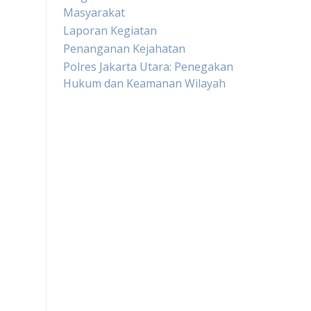
Masyarakat
Laporan Kegiatan
Penanganan Kejahatan
Polres Jakarta Utara: Penegakan
Hukum dan Keamanan Wilayah
Live Draw HK
Slot Pulsa
Togel sgp
Slot Dana
Toto Macau
Togel